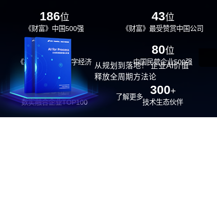
186
43
位
位
《财富》中国500强
《财富》最受赞赏中国公司
29
80
位
位
《福布斯》中国数字经济
中国民营企业500强
从规划到落地！ 企业AI价值
100强
释放全周期方法论
26
300
位
+
了解更多
数实融合企业TOP100
技术生态伙伴